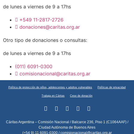
de lunes a viernes de 9 a 17hs
+549 11-2817-2726
donaciones@caritas.org.ar
Otro tipo de donaciones o consultas:
de lunes a viernes de 9 a 17hs
(011) 6091-0300
comisionacional@caritas.org.ar
Política de protección de niños, adolescentes y adultos vulnerables
Políticas de privacidad
Trabaja en Cáritas
Cese de donación
Cáritas Argentina – Comisión Nacional / Balcarce 236, Piso 1 (C1064AAF) /
Ciudad Autónoma de Buenos Aires
(+54 9) 11 6091-0300 /
comisionacional@caritas.org.ar