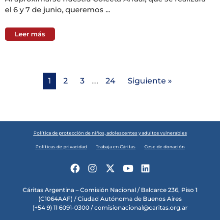
el 6 y 7 de junio, queremos ...
Leer más
…
1
2
3
24
Siguiente »
Política de protección de niños, adolescentes y adultos vulnerables
Políticas de privacidad
Trabaja en Cáritas
Cese de donación
Cáritas Argentina – Comisión Nacional / Balcarce 236, Piso 1
(C1064AAF) / Ciudad Autónoma de Buenos Aires
(+54 9) 11 6091-0300 /
comisionacional@caritas.org.ar