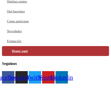
Quiénes somos
Qué hacemos
Cómo participar
Novedades
Formación
Donar aquí
Seguinos
acebook
Instagram
Twitter
Youtube
Linkedin