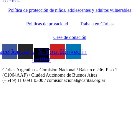
Leer más
Política de protección de niños, adolescentes y adultos vulnerables
Políticas de privacidad
Trabaja en Cáritas
Cese de donación
acebook
Instagram
X-
Youtube
Linkedin
twitter
Cáritas Argentina – Comisión Nacional / Balcarce 236, Piso 1
(C1064AAF) / Ciudad Autónoma de Buenos Aires
(+54 9) 11 6091-0300 /
comisionacional@caritas.org.ar
Desarrollado por Folka Media