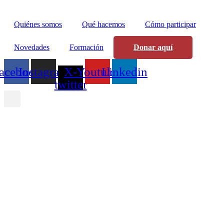
Quiénes somos
Qué hacemos
Cómo participar
Novedades
Formación
Donar aquí
acebook
Instagram
X-
Youtube
Linkedin
twitter