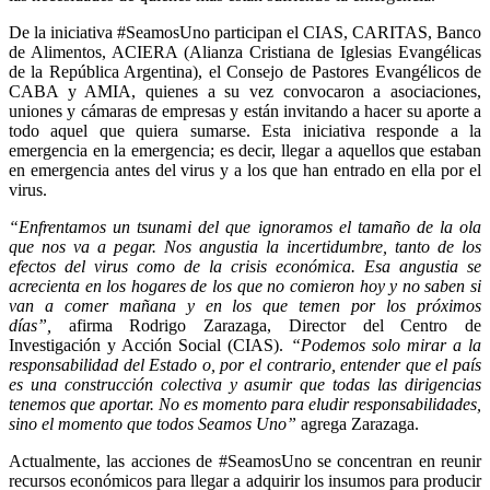
De la iniciativa #SeamosUno participan el CIAS, CARITAS, Banco
de Alimentos, ACIERA (Alianza Cristiana de Iglesias Evangélicas
de la República Argentina), el Consejo de Pastores Evangélicos de
CABA y AMIA, quienes a su vez convocaron a asociaciones,
uniones y cámaras de empresas y están invitando a hacer su aporte a
todo aquel que quiera sumarse. Esta iniciativa responde a la
emergencia en la emergencia; es decir, llegar a aquellos que estaban
en emergencia antes del virus y a los que han entrado en ella por el
virus.
“Enfrentamos un tsunami del que ignoramos el tamaño de la ola
que nos va a pegar. Nos angustia la incertidumbre, tanto de los
efectos del virus como de la crisis económica. Esa angustia se
acrecienta en los hogares de los que no comieron hoy y no saben si
van a comer mañana y en los que temen por los próximos
días”,
afirma Rodrigo Zarazaga, Director del Centro de
Investigación y Acción Social (CIAS).
“Podemos solo mirar a la
responsabilidad del Estado o, por el contrario, entender que el país
es una construcción colectiva y asumir que todas las dirigencias
tenemos que aportar. No es momento para eludir responsabilidades,
sino el momento que todos Seamos Uno”
agrega Zarazaga.
Actualmente, las acciones de #SeamosUno se concentran en reunir
recursos económicos para llegar a adquirir los insumos para producir