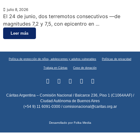
julio 8, 2026
El 24 de junio, dos terremotos consecutivos —de
magnitudes 7,2 y 7,5, con epicentro en ...
Leer más
Política de protección de niños, adolescentes y adultos vulnerables
Políticas de privacidad
Trabaja en Cáritas
Cese de donación
Cáritas Argentina – Comisión Nacional / Balcarce 236, Piso 1 (C1064AAF) /
Ciudad Autónoma de Buenos Aires
(+54 9) 11 6091-0300 /
comisionacional@caritas.org.ar
Desarrollado por Folka Media