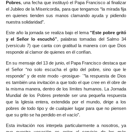
Pobres
, una fecha que instituyó el Papa Francisco al finalizar
el Jubileo de la Misericordia, para que tengamos “la mirada fija
en quienes tienden sus manos clamando ayuda y pidiendo
nuestra solidaridad”.
Este año la jornada se realiza bajo el lema
“Este pobre gritó
y el Señor lo escuchó”
, palabras tomadas del Salmo 34
(versículo 7) que canta con gratitud la manera con que Dios
responde al clamor de quienes en él confían.
En su mensaje del 13 de junio, el Papa Francisco destaca que
el Señor “no solo escucha el grito del pobre, sino que le
responde” y de este modo –prosigue- ´”la respuesta de Dios
es también una invitación a que todo el que cree en él obre de
la misma manera, dentro de los límites humanos. La Jornada
Mundial de los Pobres pretende ser una pequeña respuesta
que la Iglesia entera, extendida por el mundo, dirige a los
pobres de todo tipo y de cualquier lugar para que no piensen
que su grito se ha perdido en el vacío”.
Esta invitación nos interpela particularmente a nosotros, ya
que nuestra vocación es estar al servicio de los más