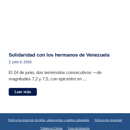
Solidaridad con los hermanos de Venezuela
julio 8, 2026
El 24 de junio, dos terremotos consecutivos —de
magnitudes 7,2 y 7,5, con epicentro en ...
Leer más
Política de protección de niños, adolescentes y adultos vulnerables
Políticas de privacidad
Trabaja en Cáritas
Cese de donación