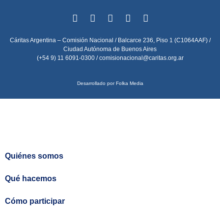
Cáritas Argentina – Comisión Nacional / Balcarce 236, Piso 1 (C1064AAF) /
Ciudad Autónoma de Buenos Aires
(+54 9) 11 6091-0300 /
comisionacional@caritas.org.ar
Desarrollado por Folka Media
Quiénes somos
Qué hacemos
Cómo participar