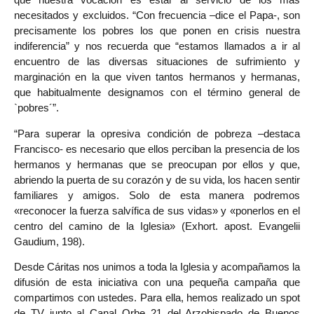
necesitados y excluidos. “Con frecuencia –dice el Papa-, son
precisamente los pobres los que ponen en crisis nuestra
indiferencia” y nos recuerda que “estamos llamados a ir al
encuentro de las diversas situaciones de sufrimiento y
marginación en la que viven tantos hermanos y hermanas,
que habitualmente designamos con el término general de
`pobres´”.
“Para superar la opresiva condición de pobreza –destaca
Francisco- es necesario que ellos perciban la presencia de los
hermanos y hermanas que se preocupan por ellos y que,
abriendo la puerta de su corazón y de su vida, los hacen sentir
familiares y amigos. Solo de esta manera podremos
«reconocer la fuerza salvífica de sus vidas» y «ponerlos en el
centro del camino de la Iglesia» (Exhort. apost. Evangelii
Gaudium, 198).
Desde Cáritas nos unimos a toda la Iglesia y acompañamos la
difusión de esta iniciativa con una pequeña campaña que
compartimos con ustedes. Para ella, hemos realizado un spot
de TV junto al Canal Orbe 21 del Arzobispado de Buenos