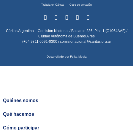
Trabaja en Cáritas
Cese de donación
Cáritas Argentina – Comisión Nacional / Balcarce 236, Piso 1 (C1064AAF) /
Ciudad Autónoma de Buenos Aires
(+54 9) 11 6091-0300 /
comisionacional@caritas.org.ar
Desarrollado por Folka Media
Quiénes somos
Qué hacemos
Cómo participar