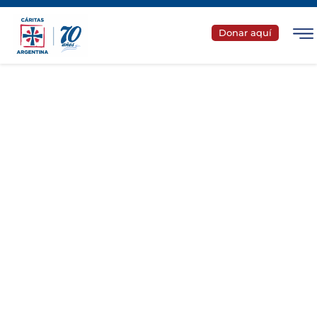
Donar aquí
#PorMásPlatosLlenos
Nos unimos porque queremos que cada vez haya más
platos llenos de comida saludable en las mesas de
nuestro país.