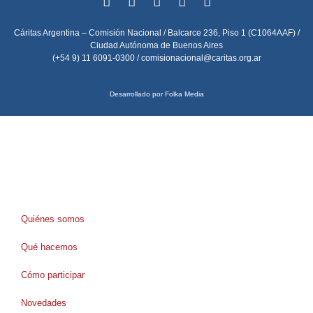
Cáritas Argentina – Comisión Nacional / Balcarce 236, Piso 1 (C1064AAF) /
Ciudad Autónoma de Buenos Aires
(+54 9) 11 6091-0300 /
comisionacional@caritas.org.ar
Desarrollado por Folka Media
Quiénes somos
Qué hacemos
Cómo participar
Novedades