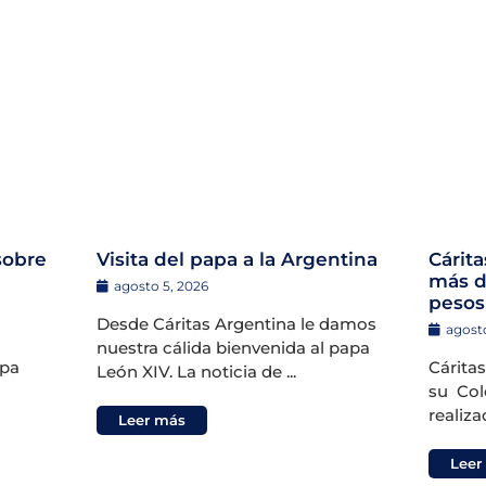
sobre
Visita del papa a la Argentina
Cárit
más d
agosto 5, 2026
pesos
Desde Cáritas Argentina le damos
agosto
nuestra cálida bienvenida al papa
apa
Cárita
León XIV. La noticia de ...
su Cole
realizad
Leer más
Leer