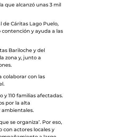
a que alcanzó unas 3 mil
 de Cáritas Lago Puelo,
o contención y ayuda a las
tas Bariloche y del
a zona y, junto a
iones.
a colaborar con las
el.
 y 110 familias afectadas.
s por la alta
y ambientales.
ue se organiza’. Por eso,
 con actores locales y
 acompañamiento a largo