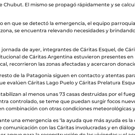
de Chubut. El mismo se propagó rápidamente y se calcul
en que se detectó la emergencia, el equipo parroquial
la zona, se encuentra relevando necesidades y brindand
a jornada de ayer, integrantes de Cáritas Esquel, de Cári
itucional de Cáritas Argentina estuvieron presentes en l
cal, recorrieron las zonas afectadas y acercaron donac
 resto de la Patagonia siguen en contacto y atentas par
e evalúen Cáritas Lago Puelo y Cáritas Prelatura Esqu
bilizan al menos unas 73 casas destruidas por el fuego
ntra controlado, se teme que puedan surgir focos nuevo
 en combinación con otras condiciones meteorológicas 
ante una emergencia es ‘la ayuda que más ayuda es la q
omunicación con las Cáritas involucradas y en diálogo
ner apoyo para la reconstrucción de las viviendas y el