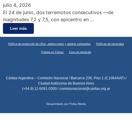
julio 8, 2026
El 24 de junio, dos terremotos consecutivos —de
magnitudes 7,2 y 7,5, con epicentro en ...
Leer más
Política de protección de niños, adolescentes y adultos vulnerables
Políticas de privacidad
Trabaja en Cáritas
Cese de donación
Cáritas Argentina – Comisión Nacional / Balcarce 236, Piso 1 (C1064AAF) /
Ciudad Autónoma de Buenos Aires
(+54 9) 11 6091-0300 /
comisionacional@caritas.org.ar
Desarrollado por Folka Media