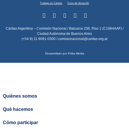
Trabaja en Cáritas
Cese de donación
Cáritas Argentina – Comisión Nacional / Balcarce 236, Piso 1 (C1064AAF) /
Ciudad Autónoma de Buenos Aires
(+54 9) 11 6091-0300 /
comisionacional@caritas.org.ar
Desarrollado por Folka Media
Quiénes somos
Qué hacemos
Cómo participar