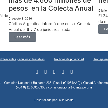
más de 4.600 millones de
he
pesos en la Colecta Anual
julio
álida
El 24
agosto 3, 2026
.
de ma
Cáritas Argentina informó que en su Colecta
Le
Anual del 6 y 7 de junio, realizada ...
Leer más
adolescentes y adultos vulnerables
Políticas de privacidad
Trabaja en
na – Comisión Nacional / Balcarce 236, Piso 1 (C1064AAF) / Ciudad Autónoma
(+54 9) 11 6091-0300 /
comisionacional@caritas.org.ar
Desarrollado por Folka Media