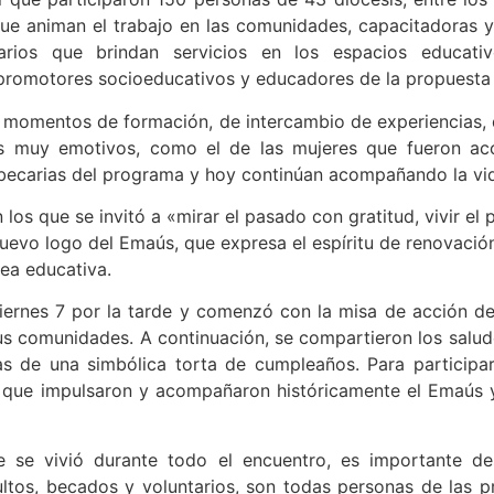
que animan el trabajo en las comunidades, capacitadoras y
tarios que brindan servicios en los espacios educativ
romotores socioeducativos y educadores de la propuesta d
n momentos de formación, de intercambio de experiencias,
nos muy emotivos, como el de las mujeres que fueron 
n becarias del programa y hoy continúan acompañando la vi
los que se invitó a «mirar el pasado con gratitud, vivir el 
 nuevo logo del Emaús, que expresa el espíritu de renovaci
ea educativa.
l viernes 7 por la tarde y comenzó con la misa de acción d
 comunidades. A continuación, se compartieron los salud
elas de una simbólica torta de cumpleaños. Para particip
s que impulsaron y acompañaron históricamente el Emaús 
se vivió durante todo el encuentro, es importante des
dultos, becados y voluntarios, son todas personas de las 