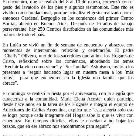
El encuentro, que se realizó del 8 al 10 de marzo, comenzó con el
gesto del lavatorio de los pies y algunos testimonios. Este rito es
vivido como fundacional, porque actualiza el gesto realizado por el
entonces Cardenal Bergoglio en los comienzos del primer Centro
Barrial, abierto en Buenos Aires. Después de 16 años de trabajo
perseverante, hay 250 Centros distribuidos en las comunidades más
pobres de todo el país.
En Luján se vivió un fin de semana de encuentro y abrazos, con
momentos de intercambio, reflexión y celebración. El padre
“Charly” Olivero, uno de los sacerdotes que anima los Hogares de
Cristo, reflexionó sobre los comienzos, abordando los temas
“Recibir la vida como viene” y “Ser familia”. Asimismo, invitó a los
presentes a “seguir haciendo lugar en nuestra mesa a los ´más
rotos`, para que encuentren en la Iglesia una familia que los
abrace”.
El domingo se realizó la fiesta por el aniversario, con la alegría que
caracteriza a la comunidad. María Elena Acosta, quien participa
desde hace años en la tarea de los Hogares e integra el equipo de
Adicciones de Cáritas Argentina, explica que “esta alegría solo eso
se logra porque cada integrante del Hogar sabe lo que es vivir con
esperanza. En tiempos difíciles, ellos te enseñan a no bajar los
brazos, que en ese abrazo nos encontramos para seguir”.