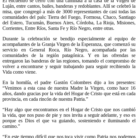
El encuentro se cerró con una caminata a la casa de la Virgen de
Luján, entre cantos, bailes, banderas y redoblantes. Allí se celebró la
misa, que congregó a más de 3000 representantes de casi todas las
comunidades del país: Tierra del Fuego, Formosa, Chaco, Santiago
del Estero, Tucumán, Buenos Aires, Córdoba, La Rioja, Misiones,
Corrientes, Entre Ríos, Santa Fe y Río Negro, entre otras.
Durante la celebración se bendijo especialmente al equipo de
acompañantes de la Granja Virgen de la Esperanza, que comenzó su
servicio en General Roca, Río Negro, acompañada por las
comunidades de la región patagónica. Y en las ofrendas se
entregaron las banderas de las regiones, tomando el compromiso de
volver a encontrarse y seguir trabajando para seguir recibiendo la
Vida como viene.
En la homilía, el padre Gastón Colombres dijo a los presentes:
“Venimos a esta casa de nuestra Madre la Virgen, como hace 16
años, dando gracias por la vida del Hogar de Cristo que está en cada
provincia, en cada rincón de nuestra Patria.”
“Hay algo que encontramos en el Hogar de Cristo que nos cambió
la vida, que nos puso de pie y nos invita a seguir adelante, y eso es
porque es Dios el que va guiando, sosteniendo e iluminando el
camino.”
“En este tiempo difícil que nos toca vivir como Patria nos podemos